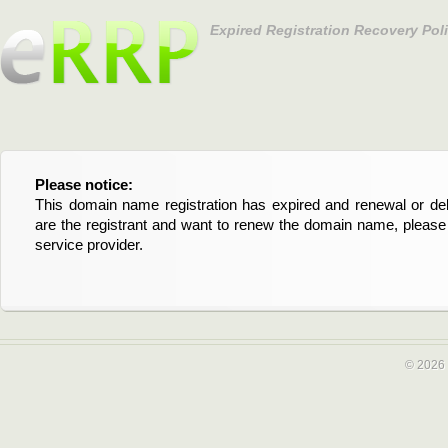
Expired Registration Recovery Pol
Please notice:
Bitte beachten Sie:
This domain name registration has expired and renewal or dele
Diese Domainregistrierung ist abgelaufen und die Verläng
are the registrant and want to renew the domain name, please 
Domain stehen an. Wenn Sie der Registrant sind und di
service provider.
verlängern möchten, kontaktieren Sie bitte Ihren Service-Provid
© 2026